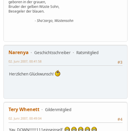
geboren in der grauen,
Bruder der gelben Wüste Sohn,
Besegeler der blauen.
- Sha'zargo, Wüstensohn
Narenya
Geschichtsschreiber
Ratsmitglied
02. Juni 2007, 00:41:58
#3
Herzlichen Glückwunsch!
Tery Whenett
Gildenmitglied
02. Juni 2007, 00:49:04
#4
Yay, DOWN!!!!!!111einseinself