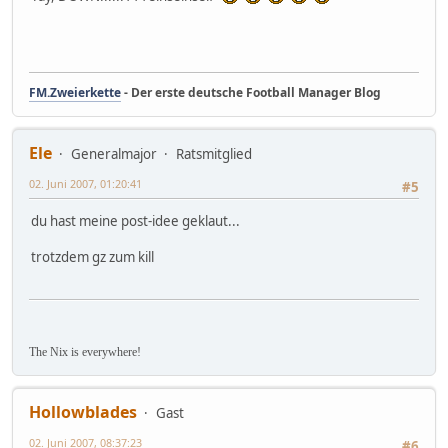
FM.Zweierkette
- Der erste deutsche Football Manager Blog
Ele
Generalmajor
Ratsmitglied
02. Juni 2007, 01:20:41
#5
du hast meine post-idee geklaut...
trotzdem gz zum kill
The Nix is everywhere!
Hollowblades
Gast
02. Juni 2007, 08:37:23
#6