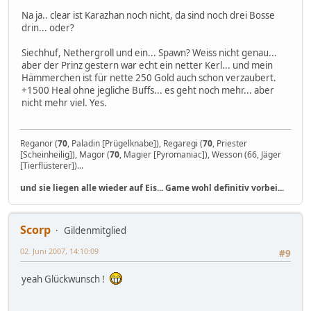
Na ja.. clear ist Karazhan noch nicht, da sind noch drei Bosse
drin... oder?
Siechhuf, Nethergroll und ein... Spawn? Weiss nicht genau...
aber der Prinz gestern war echt ein netter Kerl... und mein
Hämmerchen ist für nette 250 Gold auch schon verzaubert.
+1500 Heal ohne jegliche Buffs... es geht noch mehr... aber
nicht mehr viel. Yes.
Reganor (
70
, Paladin [Prügelknabe]), Regaregi (
70
, Priester
[Scheinheilig]), Magor (
70
, Magier [Pyromaniac]), Wesson (66, Jäger
[Tierflüsterer])...
und sie liegen alle wieder auf Eis... Game wohl definitiv vorbei...
Scorp
Gildenmitglied
02. Juni 2007, 14:10:09
#9
yeah Glückwunsch !