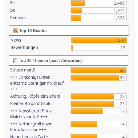
Ele
2,485
Bo
1,974
Reganor
1,828
Top 10 Boards
News
507
Bewerbungen
13
Top 10 Themen (nach Antworten)
Schach matt!!!
30
+++ Lichkönigs Listen
26
enttarnt: Steht gar nix drauf
+++
Achtung, Köpfe einziehen!
23
Kleiner Bo ganz Groß
23
+++ Newsticker: Prinz
17
Malchezaar tot! +++
+++ Nethergroll down -
14
Karazhan clear +++
Hähnchen a la Carte
14