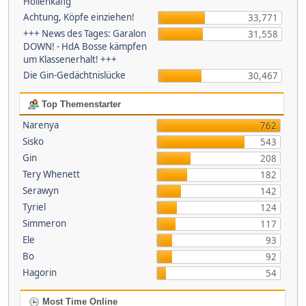
Höllenkäfig
Achtung, Köpfe einziehen!
33,771
+++ News des Tages: Garalon
31,558
DOWN! - HdA Bosse kämpfen
um Klassenerhalt! +++
Die Gin-Gedächtnislücke
30,467
Top Themenstarter
Narenya
762
Sisko
543
Gin
208
Tery Whenett
182
Serawyn
142
Tyriel
124
Simmeron
117
Ele
93
Bo
92
Hagorin
54
Most Time Online