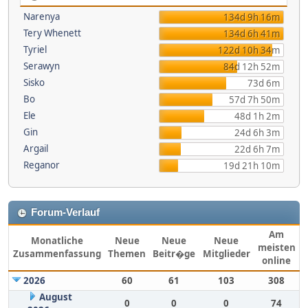
Narenya
134d 9h 16m
Tery Whenett
134d 6h 41m
Tyriel
122d 10h 34m
Serawyn
84d 12h 52m
Sisko
73d 6m
Bo
57d 7h 50m
Ele
48d 1h 2m
Gin
24d 6h 3m
Argail
22d 6h 7m
Reganor
19d 21h 10m
Forum-Verlauf
Am
Monatliche
Neue
Neue
Neue
meisten
Zusammenfassung
Themen
Beitr�ge
Mitglieder
online
2026
60
61
103
308
August
0
0
0
74