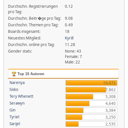
Durchschn. Registrierungen
0.12
pro Tag:
Durchschn. Beitr�ge pro Tag:
9.08
Durchschn. Themen pro Tag:
0.49
Boards insgesamt:
18
Neuestes Mitglied:
Kyrill
Durchschn. online pro Tag:
11.28
Gender stats:
None: 43
Female: 7
Male: 22
Top 10 Autoren
Narenya
10,072
Sisko
7,862
Tery Whenett
5,308
Serawyn
4,640
Gin
3,384
Tyriel
3,250
Sarijel
2,535