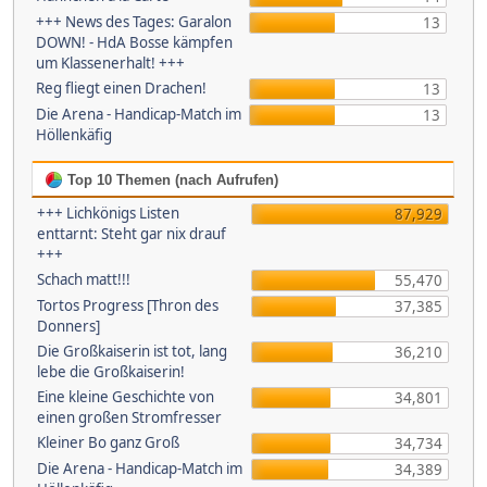
+++ News des Tages: Garalon
13
DOWN! - HdA Bosse kämpfen
um Klassenerhalt! +++
Reg fliegt einen Drachen!
13
Die Arena - Handicap-Match im
13
Höllenkäfig
Top 10 Themen (nach Aufrufen)
+++ Lichkönigs Listen
87,929
enttarnt: Steht gar nix drauf
+++
Schach matt!!!
55,470
Tortos Progress [Thron des
37,385
Donners]
Die Großkaiserin ist tot, lang
36,210
lebe die Großkaiserin!
Eine kleine Geschichte von
34,801
einen großen Stromfresser
Kleiner Bo ganz Groß
34,734
Die Arena - Handicap-Match im
34,389