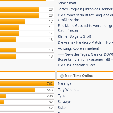
Schach matt!!!
Tortos Progress [Thron des Donner
23
Die Großkaiserin ist tot, lang lebe d
23
Großkaiserin!
17
Eine kleine Geschichte von einen g
14
Stromfresser
14
Kleiner Bo ganz Groß
13
Die Arena - Handicap-Match im Höll
Achtung, Köpfe einziehen!
13
+++ News des Tages: Garalon DOWN
13
Bosse kämpfen um Klassenerhalt! 
Die Gin-Gedächtnislücke
Most Time Online
Narenya
762
Tery Whenett
543
Tyriel
208
Serawyn
182
Sisko
142