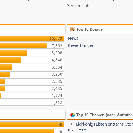
Gender stats:
Top 10 Boards
News
10,072
Bewerbungen
7,862
5,308
4,640
3,384
3,250
2,535
2,485
1,974
1,828
Top 10 Themen (nach Aufrufen
+++ Lichkönigs Listen enttarnt: Steh
30
drauf +++
26