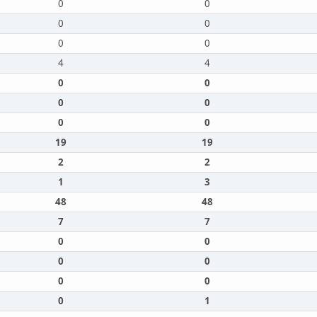
0
0
0
0
0
0
4
4
0
0
0
0
0
0
19
19
2
2
1
3
48
48
7
7
0
0
0
0
0
0
0
1