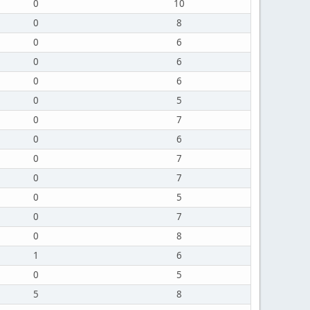
0
10
0
8
0
6
0
6
0
6
0
5
0
7
0
6
0
7
0
7
0
5
0
7
0
8
1
6
0
5
5
8