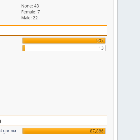
None: 43
Female: 7
Male: 22
507
13
)
t gar nix
87,886