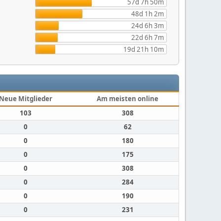
57d 7h 50m
48d 1h 2m
24d 6h 3m
22d 6h 7m
19d 21h 10m
Neue Mitglieder
Am meisten online
103
308
0
62
0
180
0
175
0
308
0
284
0
190
0
231