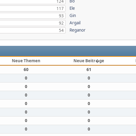
Bo
124
Ele
117
Gin
93
Argail
92
Reganor
54
Neue Themen
Neue Beitr�ge
60
61
0
0
0
0
0
0
0
0
0
0
0
0
0
0