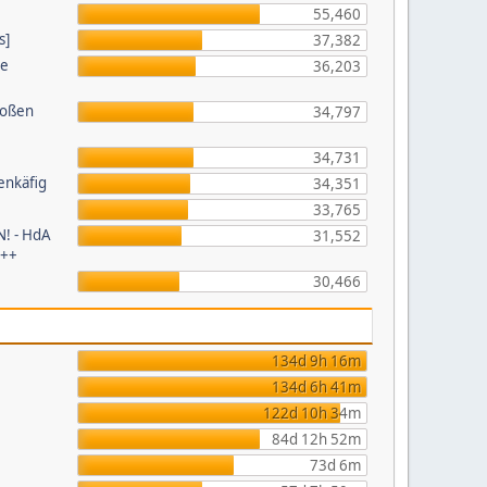
55,460
s]
37,382
ie
36,203
roßen
34,797
34,731
enkäfig
34,351
33,765
! - HdA
31,552
+++
30,466
134d 9h 16m
134d 6h 41m
122d 10h 34m
84d 12h 52m
73d 6m