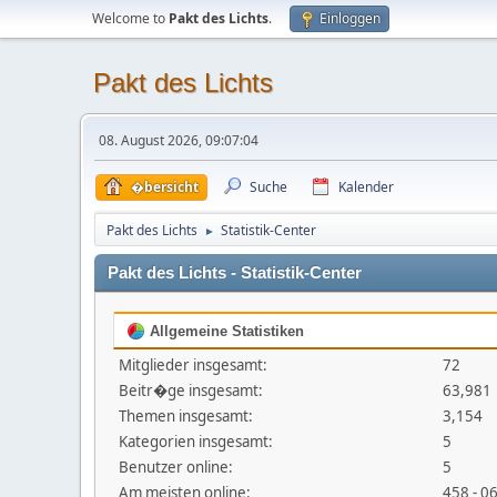
Welcome to
Pakt des Lichts
.
Einloggen
Pakt des Lichts
08. August 2026, 09:07:04
�bersicht
Suche
Kalender
Pakt des Lichts
Statistik-Center
►
Pakt des Lichts - Statistik-Center
Allgemeine Statistiken
Mitglieder insgesamt:
72
Beitr�ge insgesamt:
63,981
Themen insgesamt:
3,154
Kategorien insgesamt:
5
Benutzer online:
5
Am meisten online:
458 - 0