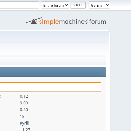
:
0.12
9.09
0.50
18
Kyrill
11.27