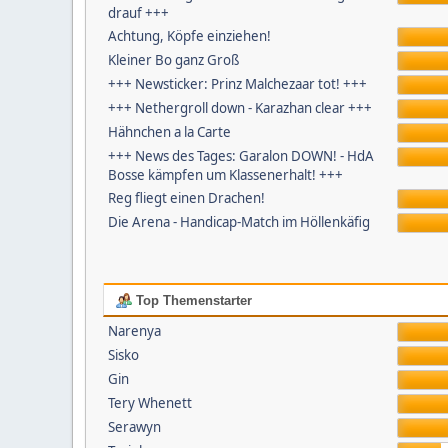
drauf +++
Achtung, Köpfe einziehen!
Kleiner Bo ganz Groß
+++ Newsticker: Prinz Malchezaar tot! +++
+++ Nethergroll down - Karazhan clear +++
Hähnchen a la Carte
+++ News des Tages: Garalon DOWN! - HdA
Bosse kämpfen um Klassenerhalt! +++
Reg fliegt einen Drachen!
Die Arena - Handicap-Match im Höllenkäfig
Top Themenstarter
Narenya
Sisko
Gin
Tery Whenett
Serawyn