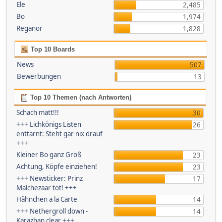
Ele
2,485
Bo
1,974
Reganor
1,828
Top 10 Boards
News
507
Bewerbungen
13
Top 10 Themen (nach Antworten)
Schach matt!!!
30
+++ Lichkönigs Listen
26
enttarnt: Steht gar nix drauf
+++
Kleiner Bo ganz Groß
23
Achtung, Köpfe einziehen!
23
+++ Newsticker: Prinz
17
Malchezaar tot! +++
Hähnchen a la Carte
14
+++ Nethergroll down -
14
Karazhan clear +++