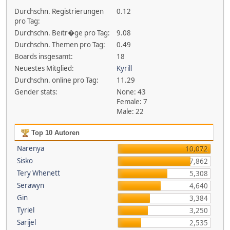
Durchschn. Registrierungen
0.12
pro Tag:
Durchschn. Beitr�ge pro Tag:
9.08
Durchschn. Themen pro Tag:
0.49
Boards insgesamt:
18
Neuestes Mitglied:
Kyrill
Durchschn. online pro Tag:
11.29
Gender stats:
None: 43
Female: 7
Male: 22
Top 10 Autoren
Narenya
10,072
Sisko
7,862
Tery Whenett
5,308
Serawyn
4,640
Gin
3,384
Tyriel
3,250
Sarijel
2,535