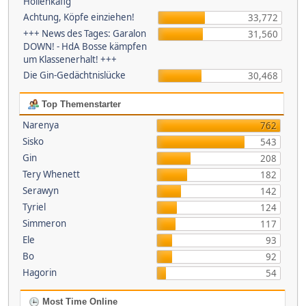
Höllenkäfig
Achtung, Köpfe einziehen!
33,772
+++ News des Tages: Garalon
31,560
DOWN! - HdA Bosse kämpfen
um Klassenerhalt! +++
Die Gin-Gedächtnislücke
30,468
Top Themenstarter
Narenya
762
Sisko
543
Gin
208
Tery Whenett
182
Serawyn
142
Tyriel
124
Simmeron
117
Ele
93
Bo
92
Hagorin
54
Most Time Online