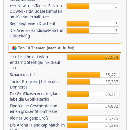
+++ News des Tages: Garalon
13
DOWN! - HdA Bosse kämpfen
um Klassenerhalt! +++
Reg fliegt einen Drachen!
13
Die Arena - Handicap-Match im
13
Höllenkäfig
Top 10 Themen (nach Aufrufen)
+++ Lichkönigs Listen
87,934
enttarnt: Steht gar nix drauf
+++
Schach matt!!!
55,471
Tortos Progress [Thron des
37,387
Donners]
Die Großkaiserin ist tot, lang
36,211
lebe die Großkaiserin!
Eine kleine Geschichte von
34,802
einen großen Stromfresser
Kleiner Bo ganz Groß
34,735
Die Arena - Handicap-Match im
34,395