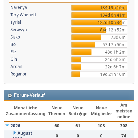
Narenya
134d 9h 16m
Tery Whenett
134d 6h 41m
Tyriel
122d 10h 34m
Serawyn
84d 12h 52m
Sisko
73d 6m
Bo
57d 7h 50m
Ele
48d 1h 2m
Gin
24d 6h 3m
Argail
22d 6h 7m
Reganor
19d 21h 10m
Forum-Verlauf
Am
Monatliche
Neue
Neue
Neue
meisten
Zusammenfassung
Themen
Beitr�ge
Mitglieder
online
2026
60
61
103
308
August
0
0
0
74