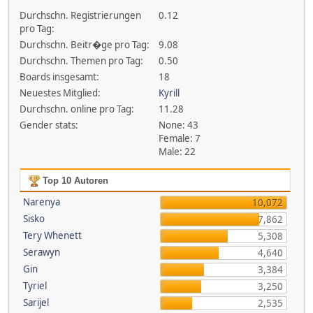
Durchschn. Registrierungen
0.12
pro Tag:
Durchschn. Beitr�ge pro Tag:
9.08
Durchschn. Themen pro Tag:
0.50
Boards insgesamt:
18
Neuestes Mitglied:
Kyrill
Durchschn. online pro Tag:
11.28
Gender stats:
None: 43
Female: 7
Male: 22
Top 10 Autoren
Narenya
10,072
Sisko
7,862
Tery Whenett
5,308
Serawyn
4,640
Gin
3,384
Tyriel
3,250
Sarijel
2,535