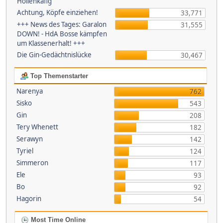
Höllenkäfig
Achtung, Köpfe einziehen!
33,771
+++ News des Tages: Garalon
31,555
DOWN! - HdA Bosse kämpfen
um Klassenerhalt! +++
Die Gin-Gedächtnislücke
30,467
Top Themenstarter
Narenya
762
Sisko
543
Gin
208
Tery Whenett
182
Serawyn
142
Tyriel
124
Simmeron
117
Ele
93
Bo
92
Hagorin
54
Most Time Online