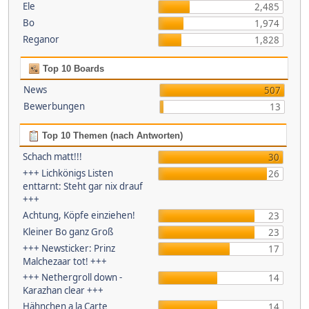
Ele
2,485
Bo
1,974
Reganor
1,828
Top 10 Boards
News
507
Bewerbungen
13
Top 10 Themen (nach Antworten)
Schach matt!!!
30
+++ Lichkönigs Listen
26
enttarnt: Steht gar nix drauf
+++
Achtung, Köpfe einziehen!
23
Kleiner Bo ganz Groß
23
+++ Newsticker: Prinz
17
Malchezaar tot! +++
+++ Nethergroll down -
14
Karazhan clear +++
Hähnchen a la Carte
14