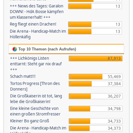
+++ News des Tages: Garalon
13
DOWN! - HdA Bosse kämpfen
um Klassenerhalt! +++
Reg fliegt einen Drachen!
13
Die Arena - Handicap-Match im
13
Höllenkäfig
Top 10 Themen (nach Aufrufen)
+++ Lichkönigs Listen
87,913
enttarnt: Steht gar nix drauf
+++
Schach matt!!!
55,469
Tortos Progress [Thron des
37,384
Donners]
Die Großkaiserin ist tot, lang
36,207
lebe die Großkaiserin!
Eine kleine Geschichte von
34,798
einen großen Stromfresser
Kleiner Bo ganz Groß
34,733
Die Arena - Handicap-Match im
34,373