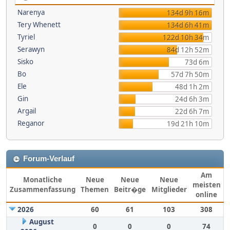
Narenya
134d 9h 16m
Tery Whenett
134d 6h 41m
Tyriel
122d 10h 34m
Serawyn
84d 12h 52m
Sisko
73d 6m
Bo
57d 7h 50m
Ele
48d 1h 2m
Gin
24d 6h 3m
Argail
22d 6h 7m
Reganor
19d 21h 10m
Forum-Verlauf
Am
Monatliche
Neue
Neue
Neue
meisten
Zusammenfassung
Themen
Beitr�ge
Mitglieder
online
2026
60
61
103
308
August
0
0
0
74