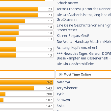
Schach matt!!!
Tortos Progress [Thron des Donner
23
Die Großkaiserin ist tot, lang lebe d
23
Großkaiserin!
17
Eine kleine Geschichte von einen g
14
Stromfresser
14
Kleiner Bo ganz Groß
13
Die Arena - Handicap-Match im Höll
Achtung, Köpfe einziehen!
13
+++ News des Tages: Garalon DOWN
13
Bosse kämpfen um Klassenerhalt! 
Die Gin-Gedächtnislücke
Most Time Online
Narenya
762
Tery Whenett
543
Tyriel
208
Serawyn
182
Sisko
142