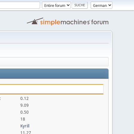
:
0.12
9.09
0.50
18
Kyrill
11.27