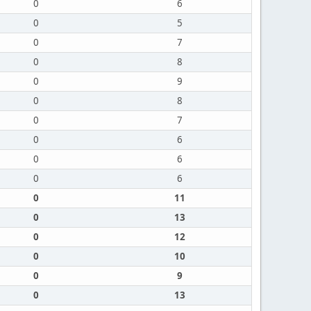
0
6
0
5
0
7
0
8
0
9
0
8
0
7
0
6
0
6
0
6
0
11
0
13
0
12
0
10
0
9
0
13