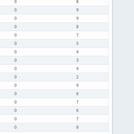
0
8
0
9
0
9
0
8
0
7
0
5
0
4
0
3
0
4
0
2
0
9
0
6
0
7
0
6
0
7
0
8