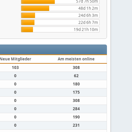
57d 7h 50m
48d 1h 2m
24d 6h 3m
22d 6h 7m
19d 21h 10m
Neue Mitglieder
Am meisten online
103
308
0
62
0
180
0
175
0
308
0
284
0
190
0
231