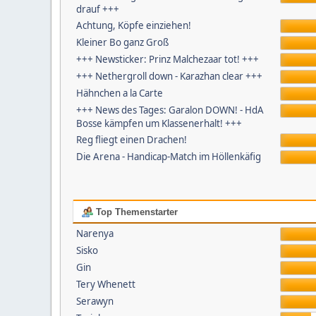
drauf +++
Achtung, Köpfe einziehen!
Kleiner Bo ganz Groß
+++ Newsticker: Prinz Malchezaar tot! +++
+++ Nethergroll down - Karazhan clear +++
Hähnchen a la Carte
+++ News des Tages: Garalon DOWN! - HdA
Bosse kämpfen um Klassenerhalt! +++
Reg fliegt einen Drachen!
Die Arena - Handicap-Match im Höllenkäfig
Top Themenstarter
Narenya
Sisko
Gin
Tery Whenett
Serawyn