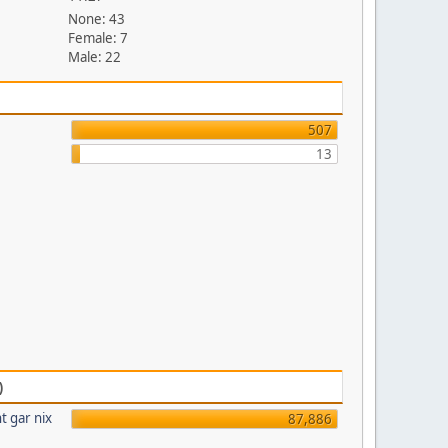
None: 43
Female: 7
Male: 22
507
13
)
t gar nix
87,886