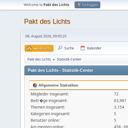
Welcome to
Pakt des Lichts
.
Einloggen
Pakt des Lichts
08. August 2026, 09:05:25
�bersicht
Suche
Kalender
Pakt des Lichts
Statistik-Center
►
Pakt des Lichts - Statistik-Center
Allgemeine Statistiken
Mitglieder insgesamt:
72
Beitr�ge insgesamt:
63,981
Themen insgesamt:
3,154
Kategorien insgesamt:
5
Benutzer online:
5
Am meisten online:
458 - 0