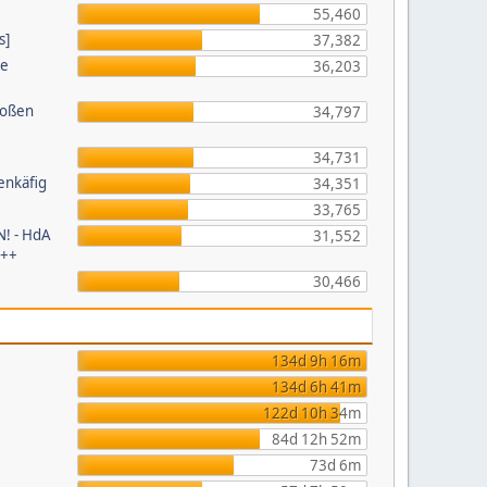
55,460
s]
37,382
ie
36,203
roßen
34,797
34,731
enkäfig
34,351
33,765
! - HdA
31,552
+++
30,466
134d 9h 16m
134d 6h 41m
122d 10h 34m
84d 12h 52m
73d 6m