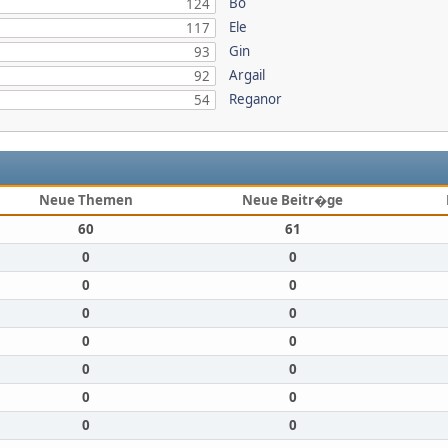
Bo
124
Ele
117
Gin
93
Argail
92
Reganor
54
Neue Themen
Neue Beitr�ge
60
61
0
0
0
0
0
0
0
0
0
0
0
0
0
0