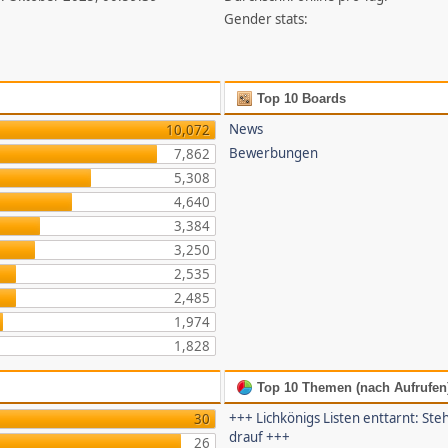
Gender stats:
Top 10 Boards
News
10,072
Bewerbungen
7,862
5,308
4,640
3,384
3,250
2,535
2,485
1,974
1,828
Top 10 Themen (nach Aufrufen
+++ Lichkönigs Listen enttarnt: Steh
30
drauf +++
26