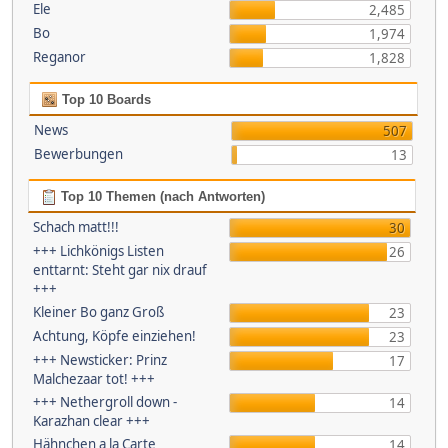
Ele
2,485
Bo
1,974
Reganor
1,828
Top 10 Boards
News
507
Bewerbungen
13
Top 10 Themen (nach Antworten)
Schach matt!!!
30
+++ Lichkönigs Listen
26
enttarnt: Steht gar nix drauf
+++
Kleiner Bo ganz Groß
23
Achtung, Köpfe einziehen!
23
+++ Newsticker: Prinz
17
Malchezaar tot! +++
+++ Nethergroll down -
14
Karazhan clear +++
Hähnchen a la Carte
14