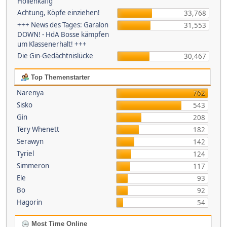
Höllenkäfig
Achtung, Köpfe einziehen!
33,768
+++ News des Tages: Garalon
31,553
DOWN! - HdA Bosse kämpfen
um Klassenerhalt! +++
Die Gin-Gedächtnislücke
30,467
Top Themenstarter
Narenya
762
Sisko
543
Gin
208
Tery Whenett
182
Serawyn
142
Tyriel
124
Simmeron
117
Ele
93
Bo
92
Hagorin
54
Most Time Online