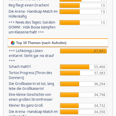
Reg fliegt einen Drachen!
13
Die Arena - Handicap-Match im
13
Höllenkäfig
+++ News des Tages: Garalon
13
DOWN! - HdA Bosse kämpfen
um Klassenerhalt! +++
Top 10 Themen (nach Aufrufen)
+++ Lichkönigs Listen
87,891
enttarnt: Steht gar nix drauf
+++
Schach matt!!!
55,466
Tortos Progress [Thron des
37,383
Donners]
Die Großkaiserin ist tot, lang
36,204
lebe die Großkaiserin!
Eine kleine Geschichte von
34,798
einen großen Stromfresser
Kleiner Bo ganz Groß
34,732
Die Arena - Handicap-Match im
34,356