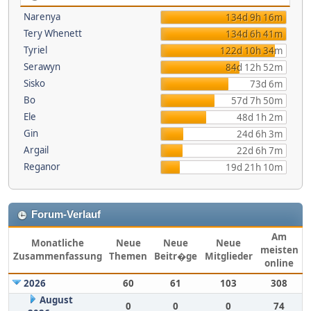
Narenya
134d 9h 16m
Tery Whenett
134d 6h 41m
Tyriel
122d 10h 34m
Serawyn
84d 12h 52m
Sisko
73d 6m
Bo
57d 7h 50m
Ele
48d 1h 2m
Gin
24d 6h 3m
Argail
22d 6h 7m
Reganor
19d 21h 10m
Forum-Verlauf
Am
Monatliche
Neue
Neue
Neue
meisten
Zusammenfassung
Themen
Beitr�ge
Mitglieder
online
2026
60
61
103
308
August
0
0
0
74