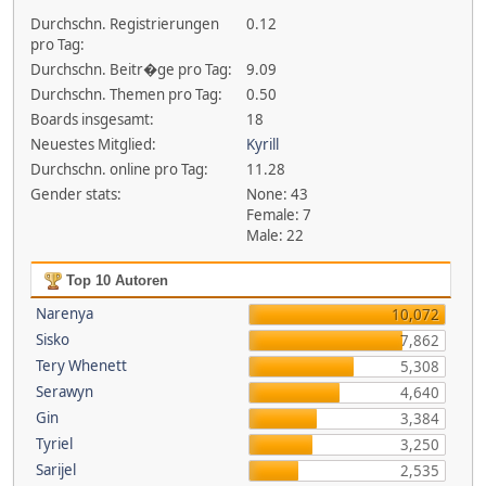
Durchschn. Registrierungen
0.12
pro Tag:
Durchschn. Beitr�ge pro Tag:
9.09
Durchschn. Themen pro Tag:
0.50
Boards insgesamt:
18
Neuestes Mitglied:
Kyrill
Durchschn. online pro Tag:
11.28
Gender stats:
None: 43
Female: 7
Male: 22
Top 10 Autoren
Narenya
10,072
Sisko
7,862
Tery Whenett
5,308
Serawyn
4,640
Gin
3,384
Tyriel
3,250
Sarijel
2,535