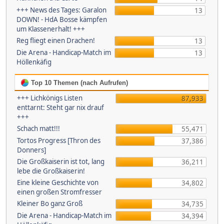
+++ News des Tages: Garalon
13
DOWN! - HdA Bosse kämpfen
um Klassenerhalt! +++
Reg fliegt einen Drachen!
13
Die Arena - Handicap-Match im
13
Höllenkäfig
Top 10 Themen (nach Aufrufen)
+++ Lichkönigs Listen
87,933
enttarnt: Steht gar nix drauf
+++
Schach matt!!!
55,471
Tortos Progress [Thron des
37,386
Donners]
Die Großkaiserin ist tot, lang
36,211
lebe die Großkaiserin!
Eine kleine Geschichte von
34,802
einen großen Stromfresser
Kleiner Bo ganz Groß
34,735
Die Arena - Handicap-Match im
34,394