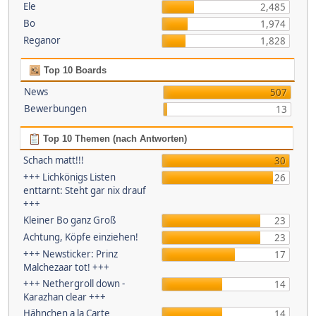
Ele
2,485
Bo
1,974
Reganor
1,828
Top 10 Boards
News
507
Bewerbungen
13
Top 10 Themen (nach Antworten)
Schach matt!!!
30
+++ Lichkönigs Listen
26
enttarnt: Steht gar nix drauf
+++
Kleiner Bo ganz Groß
23
Achtung, Köpfe einziehen!
23
+++ Newsticker: Prinz
17
Malchezaar tot! +++
+++ Nethergroll down -
14
Karazhan clear +++
Hähnchen a la Carte
14