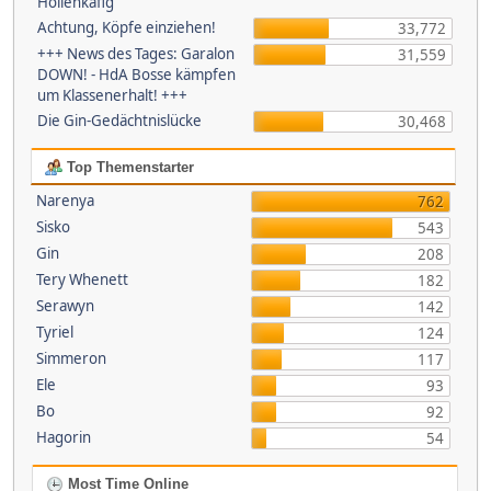
Höllenkäfig
Achtung, Köpfe einziehen!
33,772
+++ News des Tages: Garalon
31,559
DOWN! - HdA Bosse kämpfen
um Klassenerhalt! +++
Die Gin-Gedächtnislücke
30,468
Top Themenstarter
Narenya
762
Sisko
543
Gin
208
Tery Whenett
182
Serawyn
142
Tyriel
124
Simmeron
117
Ele
93
Bo
92
Hagorin
54
Most Time Online