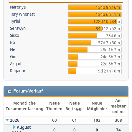
Narenya
134d 9h 16m
Tery Whenett
134d 6h 41m
Tyriel
122d 10h 34m
Serawyn
84d 12h 52m
Sisko
73d 6m
Bo
57d 7h 50m
Ele
48d 1h 2m
Gin
24d 6h 3m
Argail
22d 6h 7m
Reganor
19d 21h 10m
Forum-Verlauf
Am
Monatliche
Neue
Neue
Neue
meisten
Zusammenfassung
Themen
Beitr�ge
Mitglieder
online
2026
60
61
103
308
August
0
0
0
74