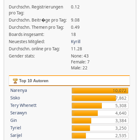
Durchschn. Registrierungen
0.12
pro Tag:
Durchschn. Beitr�ge pro Tag:
9.08
Durchschn. Themen pro Tag:
0.49
Boards insgesamt:
18
Neuestes Mitglied:
Kyrill
Durchschn. online pro Tag:
11.28
Gender stats:
None: 43
Female: 7
Male: 22
Top 10 Autoren
Narenya
10,072
Sisko
7,862
Tery Whenett
5,308
Serawyn
4,640
Gin
3,384
Tyriel
3,250
Sarijel
2,535