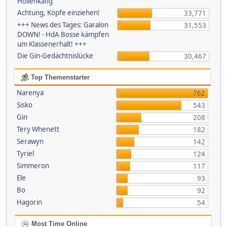
Höllenkäfig
Achtung, Köpfe einziehen!
33,771
+++ News des Tages: Garalon
31,553
DOWN! - HdA Bosse kämpfen
um Klassenerhalt! +++
Die Gin-Gedächtnislücke
30,467
Top Themenstarter
Narenya
762
Sisko
543
Gin
208
Tery Whenett
182
Serawyn
142
Tyriel
124
Simmeron
117
Ele
93
Bo
92
Hagorin
54
Most Time Online