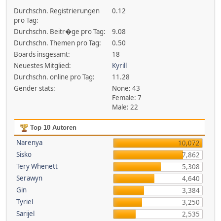
Durchschn. Registrierungen
0.12
pro Tag:
Durchschn. Beitr�ge pro Tag:
9.08
Durchschn. Themen pro Tag:
0.50
Boards insgesamt:
18
Neuestes Mitglied:
Kyrill
Durchschn. online pro Tag:
11.28
Gender stats:
None: 43
Female: 7
Male: 22
Top 10 Autoren
Narenya
10,072
Sisko
7,862
Tery Whenett
5,308
Serawyn
4,640
Gin
3,384
Tyriel
3,250
Sarijel
2,535