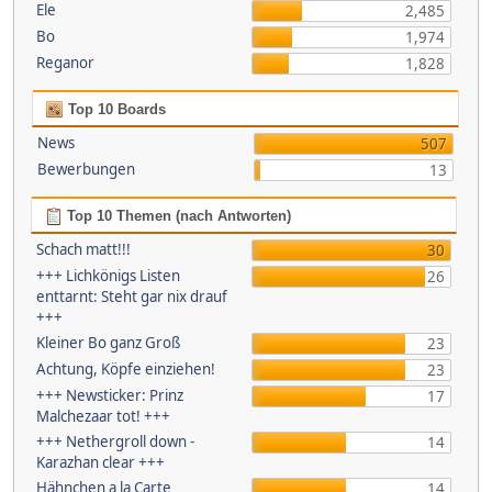
Ele
2,485
Bo
1,974
Reganor
1,828
Top 10 Boards
News
507
Bewerbungen
13
Top 10 Themen (nach Antworten)
Schach matt!!!
30
+++ Lichkönigs Listen
26
enttarnt: Steht gar nix drauf
+++
Kleiner Bo ganz Groß
23
Achtung, Köpfe einziehen!
23
+++ Newsticker: Prinz
17
Malchezaar tot! +++
+++ Nethergroll down -
14
Karazhan clear +++
Hähnchen a la Carte
14