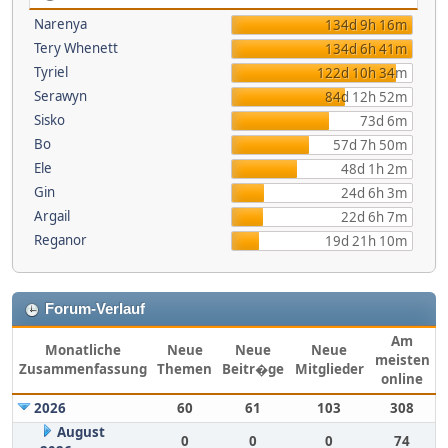
Narenya
134d 9h 16m
Tery Whenett
134d 6h 41m
Tyriel
122d 10h 34m
Serawyn
84d 12h 52m
Sisko
73d 6m
Bo
57d 7h 50m
Ele
48d 1h 2m
Gin
24d 6h 3m
Argail
22d 6h 7m
Reganor
19d 21h 10m
Forum-Verlauf
Am
Monatliche
Neue
Neue
Neue
meisten
Zusammenfassung
Themen
Beitr�ge
Mitglieder
online
2026
60
61
103
308
August
0
0
0
74