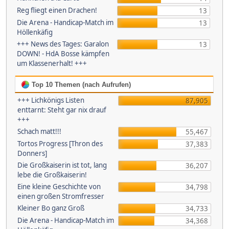
Reg fliegt einen Drachen!
13
Die Arena - Handicap-Match im
13
Höllenkäfig
+++ News des Tages: Garalon
13
DOWN! - HdA Bosse kämpfen
um Klassenerhalt! +++
Top 10 Themen (nach Aufrufen)
+++ Lichkönigs Listen
87,905
enttarnt: Steht gar nix drauf
+++
Schach matt!!!
55,467
Tortos Progress [Thron des
37,383
Donners]
Die Großkaiserin ist tot, lang
36,207
lebe die Großkaiserin!
Eine kleine Geschichte von
34,798
einen großen Stromfresser
Kleiner Bo ganz Groß
34,733
Die Arena - Handicap-Match im
34,368