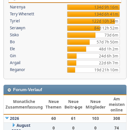
Narenya
134d 9h 16m
Tery Whenett
134d 6h 41m
Tyriel
122d 10h 34m
Serawyn
84d 12h 52m
Sisko
73d 6m
Bo
57d 7h 50m
Ele
48d 1h 2m
Gin
24d 6h 3m
Argail
22d 6h 7m
Reganor
19d 21h 10m
Forum-Verlauf
Am
Monatliche
Neue
Neue
Neue
meisten
Zusammenfassung
Themen
Beitr�ge
Mitglieder
online
2026
60
61
103
308
August
0
0
0
74