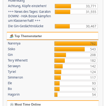
Höllenkäfig
Achtung, Köpfe einziehen!
33,771
+++ News des Tages: Garalon
31,555
DOWN! - HdA Bosse kämpfen
um Klassenerhalt! +++
Die Gin-Gedächtnislücke
30,467
Top Themenstarter
Narenya
762
Sisko
543
Gin
208
Tery Whenett
182
Serawyn
142
Tyriel
124
Simmeron
117
Ele
93
Bo
92
Hagorin
54
Most Time Online