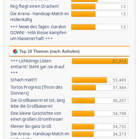
Reg fliegt einen Drachen!
13
Die Arena - Handicap-Match im
13
Höllenkäfig
+++ News des Tages: Garalon
13
DOWN! - HdA Bosse kämpfen
um Klassenerhalt! +++
Top 10 Themen (nach Aufrufen)
+++ Lichkönigs Listen
87,913
enttarnt: Steht gar nix drauf
+++
Schach matt!!!
55,469
Tortos Progress [Thron des
37,384
Donners]
Die Großkaiserin ist tot, lang
36,207
lebe die Großkaiserin!
Eine kleine Geschichte von
34,798
einen großen Stromfresser
Kleiner Bo ganz Groß
34,733
Die Arena - Handicap-Match im
34,373