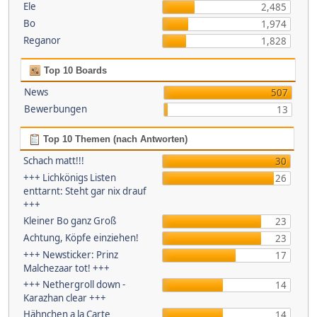
Ele
2,485
Bo
1,974
Reganor
1,828
Top 10 Boards
News
507
Bewerbungen
13
Top 10 Themen (nach Antworten)
Schach matt!!!
30
+++ Lichkönigs Listen
26
enttarnt: Steht gar nix drauf
+++
Kleiner Bo ganz Groß
23
Achtung, Köpfe einziehen!
23
+++ Newsticker: Prinz
17
Malchezaar tot! +++
+++ Nethergroll down -
14
Karazhan clear +++
Hähnchen a la Carte
14