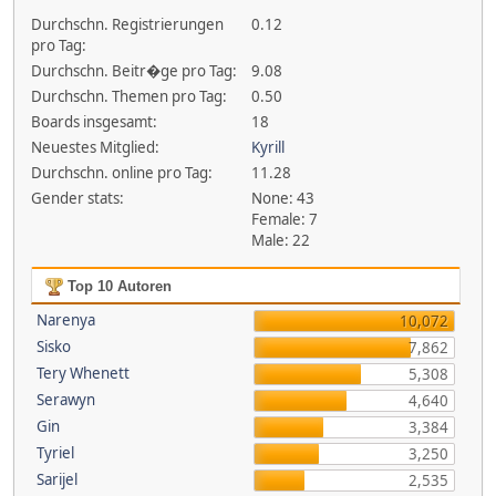
Durchschn. Registrierungen
0.12
pro Tag:
Durchschn. Beitr�ge pro Tag:
9.08
Durchschn. Themen pro Tag:
0.50
Boards insgesamt:
18
Neuestes Mitglied:
Kyrill
Durchschn. online pro Tag:
11.28
Gender stats:
None: 43
Female: 7
Male: 22
Top 10 Autoren
Narenya
10,072
Sisko
7,862
Tery Whenett
5,308
Serawyn
4,640
Gin
3,384
Tyriel
3,250
Sarijel
2,535