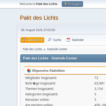
Welcome to
Pakt des Lichts
.
Einloggen
Pakt des Lichts
08. August 2026, 07:02:00
�bersicht
Suche
Kalender
Pakt des Lichts
Statistik-Center
►
Pakt des Lichts - Statistik-Center
Allgemeine Statistiken
Mitglieder insgesamt:
72
Beitr�ge insgesamt:
63,981
Themen insgesamt:
3,154
Kategorien insgesamt:
5
Benutzer online:
5
Am meisten online:
458 - 0