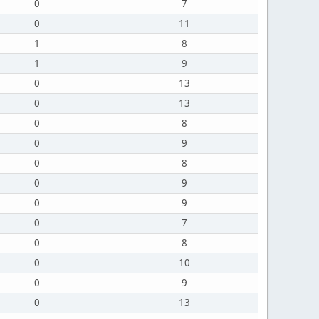
0
7
0
11
1
8
1
9
0
13
0
13
0
8
0
9
0
8
0
9
0
9
0
7
0
8
0
10
0
9
0
13