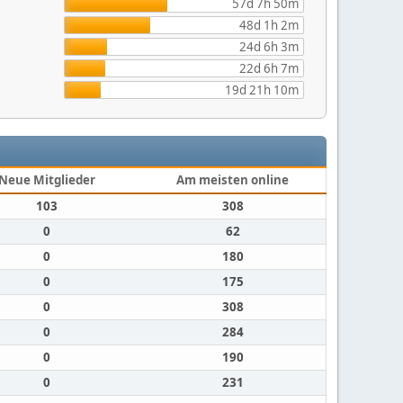
57d 7h 50m
48d 1h 2m
24d 6h 3m
22d 6h 7m
19d 21h 10m
Neue Mitglieder
Am meisten online
103
308
0
62
0
180
0
175
0
308
0
284
0
190
0
231