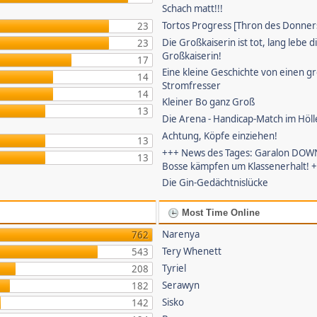
Schach matt!!!
Tortos Progress [Thron des Donner
23
Die Großkaiserin ist tot, lang lebe d
23
Großkaiserin!
17
Eine kleine Geschichte von einen g
14
Stromfresser
14
Kleiner Bo ganz Groß
13
Die Arena - Handicap-Match im Höll
Achtung, Köpfe einziehen!
13
+++ News des Tages: Garalon DOWN
13
Bosse kämpfen um Klassenerhalt! 
Die Gin-Gedächtnislücke
Most Time Online
Narenya
762
Tery Whenett
543
Tyriel
208
Serawyn
182
Sisko
142