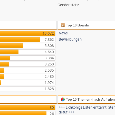
Gender stats:
Top 10 Boards
News
10,072
Bewerbungen
7,862
5,308
4,640
3,384
3,250
2,535
2,485
1,974
1,828
Top 10 Themen (nach Aufrufen
+++ Lichkönigs Listen enttarnt: Steh
30
drauf +++
26