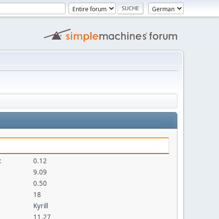
:
0.12
9.09
0.50
18
Kyrill
11.27