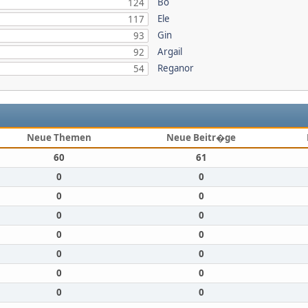
Bo
124
Ele
117
Gin
93
Argail
92
Reganor
54
Neue Themen
Neue Beitr�ge
60
61
0
0
0
0
0
0
0
0
0
0
0
0
0
0