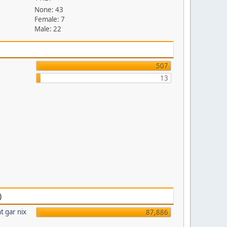
None: 43
Female: 7
Male: 22
507
13
)
t gar nix
87,886