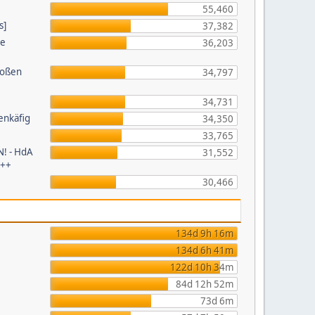
55,460
s]
37,382
ie
36,203
roßen
34,797
34,731
enkäfig
34,350
33,765
! - HdA
31,552
+++
30,466
134d 9h 16m
134d 6h 41m
122d 10h 34m
84d 12h 52m
73d 6m