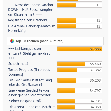
+++ News des Tages: Garalon
13
DOWN! - HdA Bosse kämpfen
um Klassenerhalt! +++
Reg fliegt einen Drachen!
13
Die Arena - Handicap-Match im
13
Höllenkäfig
Top 10 Themen (nach Aufrufen)
+++ Lichkönigs Listen
87,886
enttarnt: Steht gar nix drauf
+++
Schach matt!!!
55,460
Tortos Progress [Thron des
37,382
Donners]
Die Großkaiserin ist tot, lang
36,203
lebe die Großkaiserin!
Eine kleine Geschichte von
34,797
einen großen Stromfresser
Kleiner Bo ganz Groß
34,731
Die Arena - Handicap-Match im
34,350