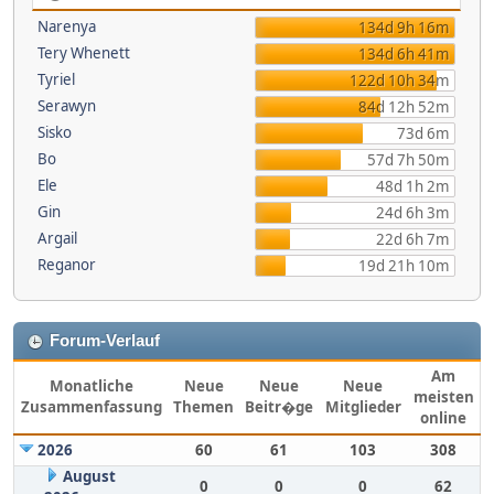
Narenya
134d 9h 16m
Tery Whenett
134d 6h 41m
Tyriel
122d 10h 34m
Serawyn
84d 12h 52m
Sisko
73d 6m
Bo
57d 7h 50m
Ele
48d 1h 2m
Gin
24d 6h 3m
Argail
22d 6h 7m
Reganor
19d 21h 10m
Forum-Verlauf
Am
Monatliche
Neue
Neue
Neue
meisten
Zusammenfassung
Themen
Beitr�ge
Mitglieder
online
2026
60
61
103
308
August
0
0
0
62