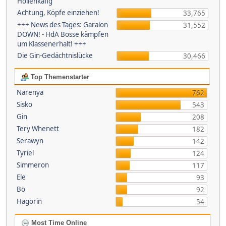
Höllenkäfig
Achtung, Köpfe einziehen!
33,765
+++ News des Tages: Garalon
31,552
DOWN! - HdA Bosse kämpfen
um Klassenerhalt! +++
Die Gin-Gedächtnislücke
30,466
Top Themenstarter
Narenya
762
Sisko
543
Gin
208
Tery Whenett
182
Serawyn
142
Tyriel
124
Simmeron
117
Ele
93
Bo
92
Hagorin
54
Most Time Online