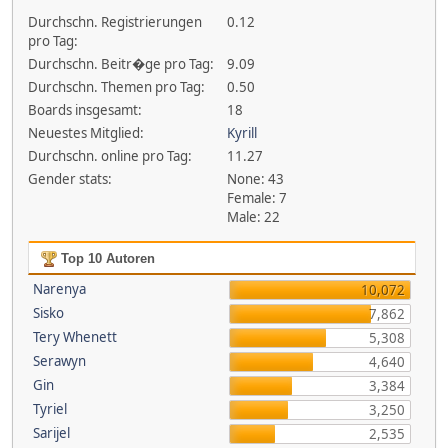
Durchschn. Registrierungen
0.12
pro Tag:
Durchschn. Beitr�ge pro Tag:
9.09
Durchschn. Themen pro Tag:
0.50
Boards insgesamt:
18
Neuestes Mitglied:
Kyrill
Durchschn. online pro Tag:
11.27
Gender stats:
None: 43
Female: 7
Male: 22
Top 10 Autoren
Narenya
10,072
Sisko
7,862
Tery Whenett
5,308
Serawyn
4,640
Gin
3,384
Tyriel
3,250
Sarijel
2,535