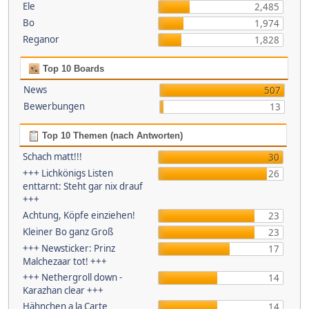
Ele
2,485
Bo
1,974
Reganor
1,828
Top 10 Boards
News
507
Bewerbungen
13
Top 10 Themen (nach Antworten)
Schach matt!!!
30
+++ Lichkönigs Listen
26
enttarnt: Steht gar nix drauf
+++
Achtung, Köpfe einziehen!
23
Kleiner Bo ganz Groß
23
+++ Newsticker: Prinz
17
Malchezaar tot! +++
+++ Nethergroll down -
14
Karazhan clear +++
Hähnchen a la Carte
14