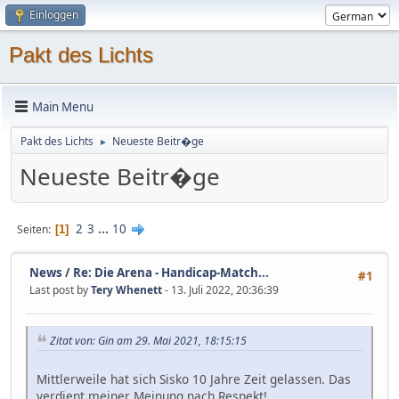
Einloggen
Pakt des Lichts
Main Menu
Pakt des Lichts
Neueste Beitr�ge
►
Neueste Beitr�ge
2
3
...
10
Seiten
1
News
/
Re: Die Arena - Handicap-Match...
#1
Last post by
Tery Whenett
- 13. Juli 2022, 20:36:39
Zitat von: Gin am 29. Mai 2021, 18:15:15
Mittlerweile hat sich Sisko 10 Jahre Zeit gelassen. Das
verdient meiner Meinung nach Respekt!