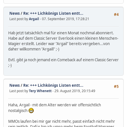
News
/
Re: +++ Lichkönigs Listen entt...
#4
Last post by
Argail
- 07. September 2019, 17:28:21
Hab jetzt tatsächlich mal für einen Monat nochmal abonniert.
Habe auf dem Classic Server Everlook einen kleinen Menschen-
Magier erstellt. Leider war "Argail" bereits vergeben...von
daher willkommen "Argaill" ;-)
Evtl. gibt ja noch jemand ein Comeback auf einem Classic-Server
;-)
News
/
Re: +++ Lichkönigs Listen entt...
#5
Last post by
Tery Whenett
- 29. August 2019, 20:15:49
Haha, Argail - mit dem Alter werden wir offensichtlich
nostalgisch
MMOs laufen bei mir gar nicht mehr, passt einfach nicht mehr
rein zeitlich. Dafür bin ich umso mehr beim Football Manager